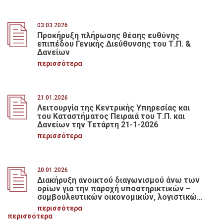
03.03.2026
Προκήρυξη πλήρωσης θέσης ευθύνης
επιπέδου Γενικής Διεύθυνσης του Τ.Π. &
Δανείων
περισσότερα
21.01.2026
Λειτουργία της Κεντρικής Υπηρεσίας και
του Καταστήματος Πειραιά του Τ.Π. και
Δανείων την Τετάρτη 21-1-2026
περισσότερα
20.01.2026
Διακήρυξη ανοικτού διαγωνισμού άνω των
ορίων για την παροχή υποστηρικτικών –
συμβουλευτικών οικονομικών, λογιστικών
και διοικητικών υπηρεσιών για τις ανάγκες
περισσότερα
του Τ.Π. και Δανείων, για ένα έτος με
περισσότερα