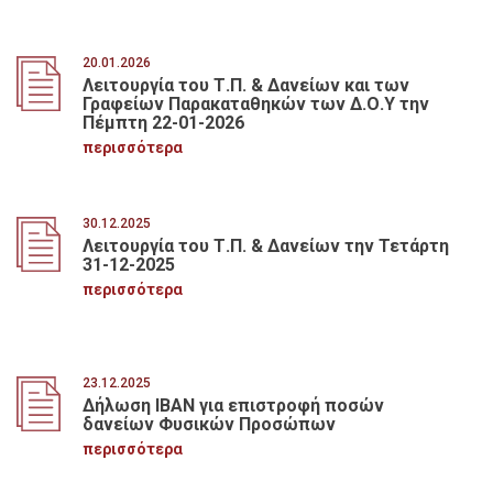
δυνατότητα προαίρεσης για ένα έτος
ακόμα, με κριτήριο κατακύρωσης την πλέον
συμφέρουσα από οικονομική άποψη
προσφορά βάσει τιμής, συνολικής
20.01.2026
προϋπολογιζόμενης δαπάνης 3.760.000,00
Λειτουργία του Τ.Π. & Δανείων και των
ευρώ, πλέον Φ.Π.Α. (συμπεριλαμβανομένου
Γραφείων Παρακαταθηκών των Δ.Ο.Υ την
του δικαιώματος προαίρεσης)
Πέμπτη 22-01-2026
περισσότερα
30.12.2025
Λειτουργία του Τ.Π. & Δανείων την Τετάρτη
31-12-2025
περισσότερα
23.12.2025
Δήλωση IBAN για επιστροφή ποσών
δανείων Φυσικών Προσώπων
περισσότερα