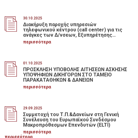
30.10.2025
Διακήρυξη παροχής υπηρεσιών
τηλεφωνικού κέντρου (call center) για τις
ανάγκες των Δ/νσεων, Εξυπηρέτησης
Δανείων, Στεγαστικών και Ειδικών
περισσότερα
Κατηγοριών, Καταθέσεων Νομικών
Προσώπων και Ταμειακής του Τ.Π.&
Δανείων, με κριτήριο κατακύρωσης την
πλέον συμφέρουσα από οικονομική άποψη
01.10.2025
προσφορά βάσει της τιμής,
ΠΡΟΣΚΛΗΣΗ ΥΠΟΒΟΛΗΣ ΑΙΤΗΣΕΩΝ ΑΣΚΗΣΗΣ
προϋπολογιζόμενης δαπάνης 150.000,00€
ΥΠΟΨΗΦΙΩΝ ΔΙΚΗΓΟΡΩΝ ΣΤΟ ΤΑΜΕΙΟ
χωρίς Φ.Π.Α. χρονικής διάρκειας δύο (2)
ΠΑΡΑΚΑΤΑΘΗΚΩΝ & ΔΑΝΕΙΩΝ
ετών
περισσότερα
29.09.2025
Συμμετοχή του Τ.Π.&Δανείων στη Γενική
Συνέλευση του Ευρωπαϊκού Συνδέσμου
Μακροπρόθεσμων Επενδυτών (ELTI)
περισσότερα
περισσότερα