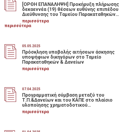
[ΟΡΘΗ ΕΠΑΝΑΛΗΨΗ] Προκήρυξη πλήρωσης
δεκαεννέα (19) θέσεων ευθύνης επιπέδου
Διεύθυνσης του Ταμείου Παρακαταθηκών
και Δανείων, κατ’ εφαρμογή των διατάξεων
περισσότερα
των άρθρων 84-86 του Υπαλληλικού Κώδικα
περισσότερα
(Ν.3528/2007)
05.05.2025
Πρόσκληση υποβολής αιτήσεων άσκησης
υποψήφιων δικηγόρων στο Ταμείο
Παρακαταθηκών & Δανείων
περισσότερα
07.04.2025
Προγραμματική σύμβαση μεταξύ του
Τ.Π.&Δανείων και του ΚΑΠΕ στο πλαίσιο
υλοποίησης χρηματοδοτικού
προγράμματος για την βελτίωση της
περισσότερα
ενεργειακής απόδοσης των δικτύων
δημοτικού ηλεκτροφωτισμού