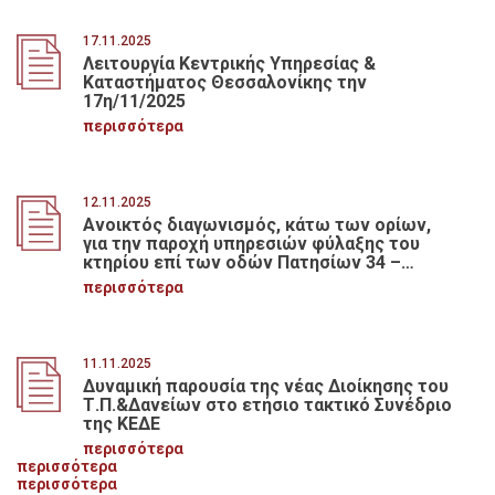
17.11.2025
Λειτουργία Κεντρικής Υπηρεσίας &
Καταστήματος Θεσσαλονίκης την
17η/11/2025
περισσότερα
12.11.2025
Ανοικτός διαγωνισμός, κάτω των ορίων,
για την παροχή υπηρεσιών φύλαξης του
κτηρίου επί των οδών Πατησίων 34 –
Σολωμού – Κάνιγγος 29, ιδιοκτησίας του
περισσότερα
Τ.Π. & Δανείων, διάρκειας δύο ετών,
προϋπολογισμού 300.000,00 ευρώ, με
κριτήριο κατακύρωσης την πλέον
συμφέρουσα από οικονομική άποψη
11.11.2025
προσφορά βάσει της τιμής
Δυναμική παρουσία της νέας Διοίκησης του
Τ.Π.&Δανείων στο ετήσιο τακτικό Συνέδριο
της ΚΕΔΕ
περισσότερα
περισσότερα
περισσότερα