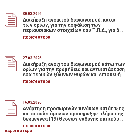
30.03.2026
Διακήρυξη ανοικτού διαγωνισμού, κάτω
των ορίων, για την ασφάλιση των
περιουσιακών στοιχείων του Τ.Π.Δ., για δύο
έτη, με κριτήριο κατακύρωσης την πλέον
περισσότερα
συμφέρουσα από οικονομική άποψη
προσφορά, βάσει τιμής, συνολικού
προϋπολογισμού 100.000,00 ευρώ,
συμπεριλαμβανομένων φόρου
27.03.2026
ασφαλίστρων και δικαιωμάτων συμβολαίου
Διακήρυξη ανοιχτού διαγωνισμού κάτω των
ορίων για την προμήθεια και αντικατάσταση
εσωτερικών ξύλινων θυρών και επισκευή/
συντήρηση ξύλινων κουφωμάτων στο
περισσότερα
κτήριο της Κεντρικής Υπηρεσίας του Τ.Π. &
Δανείων επί της οδού Ακαδημίας 40
16.03.2026
Ανάρτηση προσωρινών πινάκων κατάταξης
και αποκλειόμενων προκήρυξης πλήρωσης
δεκαεννέα (19) θέσεων ευθύνης επιπέδου
Διεύθυνσης
περισσότερα
περισσότερα