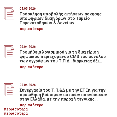
04.05.2026
Πρόσκληση υποβολής αιτήσεων άσκησης
υποψηφίων δικηγόρων στο Ταμείο
Παρακαταθηκών & Δανείων
περισσότερα
29.04.2026
Προμήθεια λογισμικού για τη διαχείριση
ψηφιακού περιεχομένου CMS του συνόλου
των εγγράφων του Τ.Π.Δ., διάρκειας έξι
μηνών, με κριτήριο κατακύρωσης την
περισσότερα
πλέον συμφέρουσα από οικονομική άποψη
προσφορά βάσει τιμής, συνολικής
προϋπολογιζόμενης δαπάνης 77.000,00
ευρώ, πλέον Φ.Π.Α.
27.04.2026
Συνεργασία του Τ.Π.&Δ με την ΕΤΕπ για την
προώθηση βιώσιμων αστικών επενδύσεων
στην Ελλάδα, με την παροχή τεχνικής
βοήθειας μέσω του προγράμματος InvestEU
περισσότερα
περισσότερα
περισσότερα