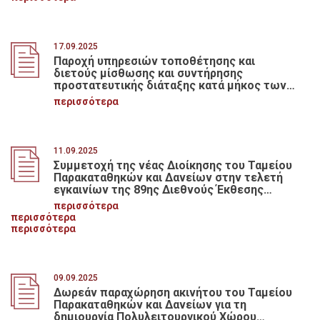
17.09.2025
Παροχή υπηρεσιών τοποθέτησης και
διετούς μίσθωσης και συντήρησης
προστατευτικής διάταξης κατά μήκος των
προσόψεων του κτηρίου Πατησίων 34 –
περισσότερα
Σολωμού – Κάνιγγος 29, ιδιοκτησίας Τ.Π. &
Δανείων, με δυνατότητα διετούς
προαίρεσης
11.09.2025
Συμμετοχή της νέας Διοίκησης του Ταμείου
Παρακαταθηκών και Δανείων στην τελετή
εγκαινίων της 89ης Διεθνούς Έκθεσης
Θεσσαλονίκης
περισσότερα
περισσότερα
περισσότερα
09.09.2025
Δωρεάν παραχώρηση ακινήτου του Ταμείου
Παρακαταθηκών και Δανείων για τη
δημιουργία Πολυλειτουργικού Χώρου