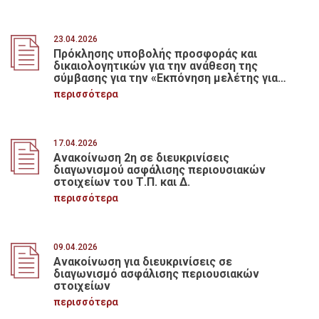
23.04.2026
Πρόκλησης υποβολής προσφοράς και
δικαιολογητικών για την ανάθεση της
σύμβασης για την «Εκπόνηση μελέτης για
την αντικατάσταση της ορθομαρμάρωσης
περισσότερα
στην πρόσοψη του κτηρίου της Κεντρικής
Υπηρεσίας του Τ.Π. & Δανείων επί της οδού
Ακαδημίας 40 στην Αθήνα
17.04.2026
Ανακοίνωση 2η σε διευκρινίσεις
διαγωνισμού ασφάλισης περιουσιακών
στοιχείων του Τ.Π. και Δ.
περισσότερα
09.04.2026
Ανακοίνωση για διευκρινίσεις σε
διαγωνισμό ασφάλισης περιουσιακών
στοιχείων
περισσότερα