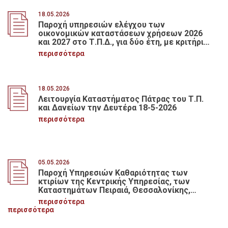
18.05.2026
Παροχή υπηρεσιών ελέγχου των
οικονομικών καταστάσεων χρήσεων 2026
και 2027 στο Τ.Π.Δ., για δύο έτη, με κριτήριο
κατακύρωσης την πλέον συμφέρουσα από
περισσότερα
οικονομική άποψη προσφορά βάσει τιμής,
συνολικού προϋπολογισμού 70.000,00 ευρώ
πλέον Φ.Π.Α.
18.05.2026
Λειτουργία Καταστήματος Πάτρας του Τ.Π.
και Δανείων την Δευτέρα 18-5-2026
περισσότερα
05.05.2026
Παροχή Υπηρεσιών Καθαριότητας των
κτιρίων της Κεντρικής Υπηρεσίας, των
Καταστημάτων Πειραιά, Θεσσαλονίκης,
Πάτρας και του κτιρίου επί της οδού
περισσότερα
Πατησίων του Τ.Π. & Δανείων
περισσότερα