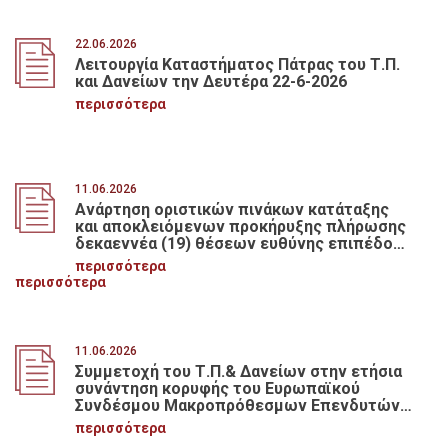
22.06.2026
Λειτουργία Καταστήματος Πάτρας του Τ.Π.
και Δανείων την Δευτέρα 22-6-2026
περισσότερα
11.06.2026
Ανάρτηση οριστικών πινάκων κατάταξης
και αποκλειόμενων προκήρυξης πλήρωσης
δεκαεννέα (19) θέσεων ευθύνης επιπέδου
Διεύθυνσης του Ταμείου Παρακαταθηκών
περισσότερα
και Δανείων (ορθή επανήληψη 02.06.2025),
περισσότερα
κατ’ εφαρμογή των διατάξεων των άρθρων
84-86 του υπαλληλικού κώδικα
(ν.3528/2007), όπως ισχύουν
11.06.2026
Συμμετοχή του Τ.Π.& Δανείων στην ετήσια
συνάντηση κορυφής του Ευρωπαϊκού
Συνδέσμου Μακροπρόθεσμων Επενδυτών
(ELTI)
περισσότερα