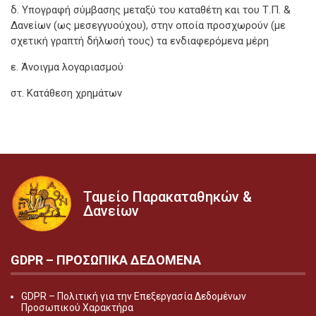
δ. Υπογραφή σύμβασης μεταξύ του καταθέτη και του Τ.Π. &
Δανείων (ως μεσεγγυούχου), στην οποία προσχωρούν (με
σχετική γραπτή δήλωσή τους) τα ενδιαφερόμενα μέρη
ε. Άνοιγμα λογαριασμού
στ. Κατάθεση χρημάτων
Ταμείο Παρακαταθηκών &
Δανείων
GDPR – ΠΡΟΣΩΠΙΚA ΔΕΔΟΜEΝΑ
GDPR – Πολιτική για την Επεξεργασία Δεδομένων
Προσωπικού Χαρακτήρα