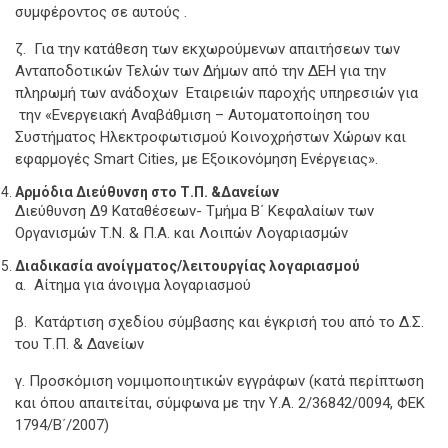
συμφέροντος σε αυτούς .
ζ. Για την κατάθεση των εκχωρούμενων απαιτήσεων των
Ανταποδοτικών Τελών των Δήμων από την ΔΕΗ για την
πληρωμή των ανάδοχων Εταιρειών παροχής υπηρεσιών για
την «Ενεργειακή Αναβάθμιση – Αυτοματοποίηση του
Συστήματος Ηλεκτροφωτισμού Κοινοχρήστων Χώρων και
εφαρμογές Smart Cities, με Εξοικονόμηση Ενέργειας».
Αρμόδια Διεύθυνση στο Τ.Π. &Δανείων
Διεύθυνση Δ9 Καταθέσεων- Τμήμα Β΄ Κεφαλαίων των
Οργανισμών Τ.Ν. & Π.Α. και Λοιπών Λογαριασμών
Διαδικασία ανοίγματος/λειτουργίας λογαριασμού
α. Αίτημα για άνοιγμα λογαριασμού
β. Κατάρτιση σχεδίου σύμβασης και έγκρισή του από το Δ.Σ.
του Τ.Π. & Δανείων
γ. Προσκόμιση νομιμοποιητικών εγγράφων (κατά περίπτωση
και όπου απαιτείται, σύμφωνα με την Υ.Α. 2/36842/0094, ΦΕΚ
1794/Β΄/2007)