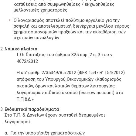
καταθέσεις από συμφωνηθείσες / εκχωρηθείσες
μελλοντικές χρηματοροές
Ο λογαριασμός αποτελεί πολύτιμο εργαλείο για την
ασφαλή και αποτελεσματική διενέργεια μεγάλου εύρους
χρηματοοικονομικών πράξεων και την εκκαθάριση των
σχετικών συναλλαγών
Νομικό πλαίσιο
I. Οι διατάξεις του άρθρου 325 παρ. 2 α, β του ν.
4072/2012
Η υπ’ αριθμ. 2/35349/8.5.2012 (ΦΕΚ 1547 Β’ 154/2012)
απόφαση του Υπουργού Οικονομικών «Καθορισμός
σκοπών, όρων και λοιπών θεμάτων λειτουργίας
λογαριασμών ειδικού σκοπού (escrow account) στο
Τ.Π.&Δ.»
Ενδεικτικά παραδείγματα
Στο Τ.Π. & Δανείων έχουν συσταθεί δεσμευμένοι
λογαριασμοί:
α. Για την υποστήριξη χρηματοδοτικών