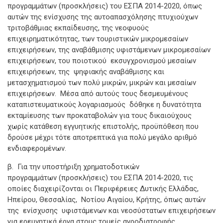
προγραμμάτων (προσκλήσεις) του ΕΣΠΑ 2014-2020, όπως
αυτών της ενίσχυσης της αυτοαπασχόλησης πτυχιούχων
τριτοβάθμιας εκπαίδευσης, της νεοφυούς
επιχειρηματικότητας, των τουριστικών μικρομεσαίων
επιχειρήσεων, της αναβάθμισης υφιστάμενων μικρομεσαίων
επιχειρήσεων, του ποιοτικού εκσυγχρονισμού μεσαίων
επιχειρήσεων, της ψηφιακής αναβάθμισης και
μετασχηματισμού των πολύ μικρών, μικρών και μεσαίων
επιχειρήσεων. Μέσα από αυτούς τους δεσμευμένους
καταπιστευματικούς λογαριασμούς δόθηκε η δυνατότητα
εκταμίευσης των προκαταβολών για τους δικαιούχους
χωρίς κατάθεση εγγυητικής επιστολής, προϋπόθεση που
δρούσε μέχρι τότε αποτρεπτικά για πολύ μεγάλο αριθμό
ενδιαφερομένων.
β. Για την υποστήριξη χρηματοδοτικών
προγραμμάτων (προσκλήσεις) του ΕΣΠΑ 2014-2020, τις
οποίες διαχειρίζονται οι Περιφέρειες Δυτικής Ελλάδας,
Ηπείρου, Θεσσαλίας, Νοτίου Αιγαίου, Κρήτης, όπως αυτών
της ενίσχυσης υφιστάμενων και νεοσύστατων επιχειρήσεων
για ερευνητικά έργα στους τομείς αγροδιατροφής,