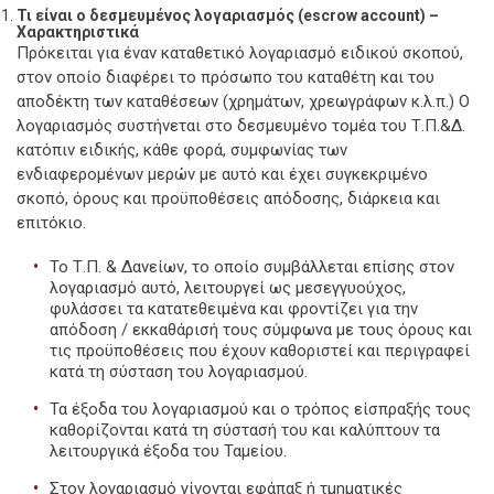
Τι είναι ο δεσμευμένος λογαριασμός (escrow
account) –
Χαρακτηριστικά
Πρόκειται για έναν καταθετικό λογαριασμό ειδικού σκοπού,
στον οποίο διαφέρει το πρόσωπο του καταθέτη και του
αποδέκτη των καταθέσεων (χρημάτων, χρεωγράφων κ.λ.π.) Ο
λογαριασμός συστήνεται στο δεσμευμένο τομέα του Τ.Π.&Δ.
κατόπιν ειδικής, κάθε φορά, συμφωνίας των
ενδιαφερομένων μερών με αυτό και έχει συγκεκριμένο
σκοπό, όρους και προϋποθέσεις απόδοσης, διάρκεια και
επιτόκιο.
Το Τ.Π. & Δανείων, το οποίο συμβάλλεται επίσης στον
λογαριασμό αυτό, λειτουργεί ως μεσεγγυούχος,
φυλάσσει τα κατατεθειμένα και φροντίζει για την
απόδοση / εκκαθάρισή τους σύμφωνα με τους όρους και
τις προϋποθέσεις που έχουν καθοριστεί και περιγραφεί
κατά τη σύσταση του λογαριασμού.
Τα έξοδα του λογαριασμού και ο τρόπος είσπραξής τους
καθορίζονται κατά τη σύστασή του και καλύπτουν τα
λειτουργικά έξοδα του Ταμείου.
Στον λογαριασμό γίνονται εφάπαξ ή τμηματικές