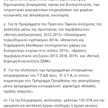
δημιουργικής βιομηχανίας, υγείας και βιοτεχνολογίας, των
τουριστικών μικρομεσαίων επιχειρήσεων, και φορέων
κοινωνικής και αλληλέγγυας οικονομίας.
γ. Για τα Προγράμματα του Πράσινου Ταμείου ενίσχυσης της
ανάπτυξης μέσω της προστασίας του περιβάλλοντος :
«Αστική αναζωογόνηση 2012-2015» «Ολοκλήρωση
πολεοδομικού σχεδιασμού 2014», «Απόκτηση και
διαμόρφωση ελεύθερων κοινόχρηστων χώρων και
διατηρητέων κτιρίων στις πόλεις 2015», «Δράσεις
περιβαλλοντικού ισοζυγίου 2015, 2018, 2019» και «Αστική
Βιώσιμη Κινητικότητα ΣΒΑΚ»
δ. Για την υλοποίηση των προγραμμάτων στοχευμένων
επιχορηγήσεων του Τ.Π.&Δ προς 51 Ο.Τ.Α, οι οποίοι
συμμετείχαν στο Πρόγραμμα Προώθησης της απασχόλησης
μέσω προγραμμάτων κοινωφελούς χαρακτήρα «θύλακες
υψηλής ανεργίας».
στ. Για την Επιχορήγηση εκπόνησης μελετών 153 ΟΤΑ για την
ωρίμανση και εκτέλεση έργων υποδομής ή έργων γενικού