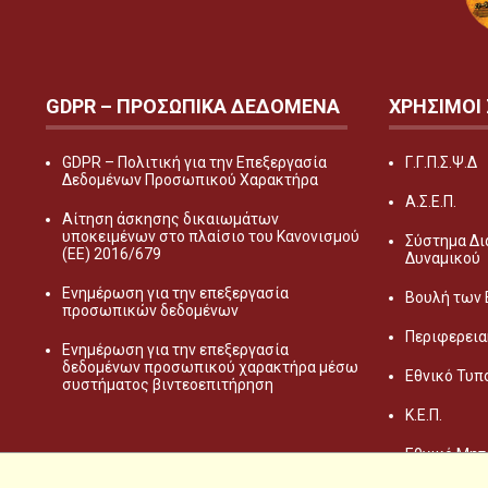
GDPR – ΠΡΟΣΩΠΙΚA ΔΕΔΟΜEΝΑ
ΧΡΗΣΙΜΟΙ
GDPR – Πολιτική για την Επεξεργασία
Γ.Γ.Π.Σ.Ψ.Δ
Δεδομένων Προσωπικού Χαρακτήρα
Α.Σ.Ε.Π.
Αίτηση άσκησης δικαιωμάτων
υποκειμένων στο πλαίσιο του Κανονισμού
Σύστημα Δι
(ΕΕ) 2016/679
Δυναμικού
Ενημέρωση για την επεξεργασία
Βουλή των
προσωπικών δεδομένων
Περιφερεια
Ενημέρωση για την επεξεργασία
δεδομένων προσωπικού χαρακτήρα μέσω
Εθνικό Τυπ
συστήματος βιντεοεπιτήρηση
Κ.Ε.Π.
Εθνικό Μητ