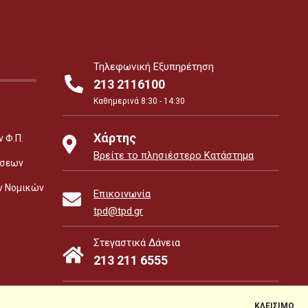
Τηλεφωνική Εξυπηρέτηση
213 2116100
Καθημερινά 8:30 - 14:30
Χάρτης
 Φ.Π.
Βρείτε το πλησιέστερο Κατάστημα
έσεων
ν Νομικών
Επικοινωνία
tpd@tpd.gr
Στεγαστικά Δάνεια
213 211 6555
e-Money
ΚΛΕΙΣΙΜΟ