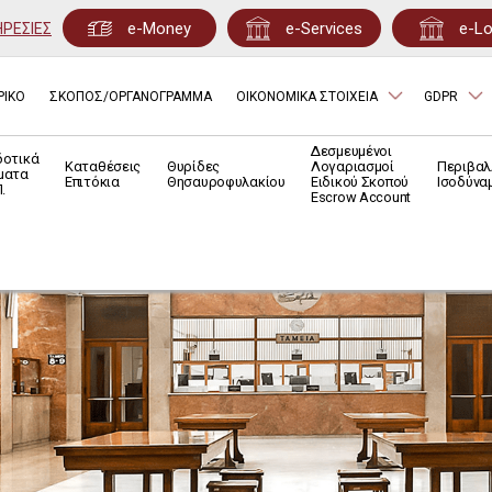
e-Money
e-Services
e-L
ΗΡΕΣΙΕΣ
ΡΙΚΟ
ΣΚΟΠΟΣ/ΟΡΓΑΝΟΓΡΑΜΜΑ
ΟΙΚΟΝΟΜΙΚΑ ΣΤΟΙΧΕΙΑ
GDPR
Δεσμευμένοι
δοτικά
Καταθέσεις
Θυρίδες
Λογαριασμοί
Περιβαλ
ματα
Επιτόκια
Θησαυροφυλακίου
Ειδικού Σκοπού
Ισοδύνα
.
Escrow Account