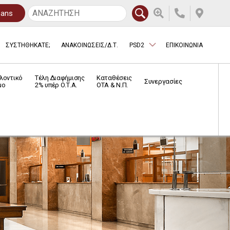
oans
ΣΥΣΤΗΘΗΚΑΤΕ;
ΑΝΑΚΟΙΝΩΣΕΙΣ/Δ.Τ.
PSD2
ΕΠΙΚΟΙΝΩΝΙΑ
λοντικό
Τέλη Διαφήμισης
Καταθέσεις
Συνεργασίες
μο
2% υπέρ Ο.Τ.Α.
ΟΤΑ & Ν.Π.