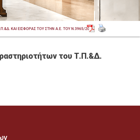
Δ. ΚΑΙ ΕΙΣΦΟΡΑΣ ΤΟΥ ΣΤΗΝ Α.Ε. ΤΟΥ Ν.3965/2011
ραστηριοτήτων του Τ.Π.&Δ.
ων