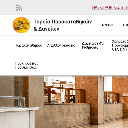
ΗΛΕΚΤΡΟΝΙΚΕΣ ΥΠ
ΑΡΧΙΚΗ
ΙΣΤΟ
Χρηματο
Δάνεια σε Φ.Π
Παρακαταθήκες
Απαλλοτριώσεις
Προγράμ
Ρυθμίσεις
ΟΤΑ & Ν.Π
Προκηρύξεις /
Προσκλήσεις