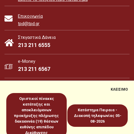
Επικοινωνία
tpd@tpd.gr
Στεγαστικά Δάνεια
213 211 6555
e-Money
213 211 6567
ΚΛΕΙΣΙΜΟ
Οριστικοί πίνακες
e-Money
e-Services
κατάταξης και
αποκλειόμενων
Κατάστημα Πειραια -
προκήρυξης πλήρωσης
Διακοπή τηλεφωνίας 05-
Sitemap
Πολιτική για Cookies
Προστασία Προσωπικών
δεκαεννέα (19) θέσεων
08-2026
ευθύνης επιπέδου
Δεδομένων
Όροι χρήσεως
Copyright 2026 © www.tpd.gr
Διεύθυνσης
Produced by