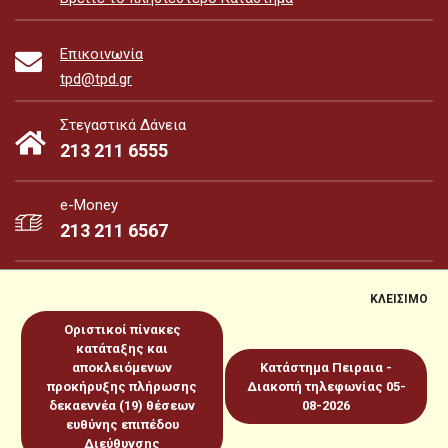
Επικοινωνία
tpd@tpd.gr
Στεγαστικά Δάνεια
213 211 6555
e-Money
213 211 6567
ΚΛΕΙΣΙΜΟ
Οριστικοί πίνακες
e-Money
e-Services
κατάταξης και
αποκλειόμενων
Κατάστημα Πειραια -
προκήρυξης πλήρωσης
Διακοπή τηλεφωνίας 05-
Sitemap
Πολιτική για Cookies
Προστασία Προσωπικών
δεκαεννέα (19) θέσεων
08-2026
ευθύνης επιπέδου
Δεδομένων
Όροι χρήσεως
Copyright 2026 © www.tpd.gr
Διεύθυνσης
Produced by