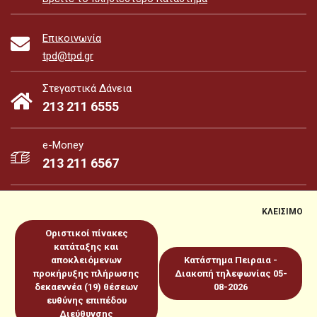
Επικοινωνία
tpd@tpd.gr
Στεγαστικά Δάνεια
213 211 6555
e-Money
213 211 6567
ΚΛΕΙΣΙΜΟ
Οριστικοί πίνακες
e-Money
e-Services
κατάταξης και
αποκλειόμενων
Κατάστημα Πειραια -
προκήρυξης πλήρωσης
Διακοπή τηλεφωνίας 05-
Sitemap
Πολιτική για Cookies
Προστασία Προσωπικών
δεκαεννέα (19) θέσεων
08-2026
ευθύνης επιπέδου
Δεδομένων
Όροι χρήσεως
Copyright 2026 © www.tpd.gr
Διεύθυνσης
Produced by