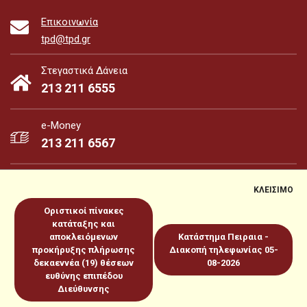
Επικοινωνία
tpd@tpd.gr
Στεγαστικά Δάνεια
213 211 6555
e-Money
213 211 6567
ΚΛΕΙΣΙΜΟ
Οριστικοί πίνακες
e-Money
e-Services
κατάταξης και
αποκλειόμενων
Κατάστημα Πειραια -
προκήρυξης πλήρωσης
Διακοπή τηλεφωνίας 05-
Sitemap
Πολιτική για Cookies
Προστασία Προσωπικών
δεκαεννέα (19) θέσεων
08-2026
ευθύνης επιπέδου
Δεδομένων
Όροι χρήσεως
Copyright 2026 © www.tpd.gr
Διεύθυνσης
Produced by