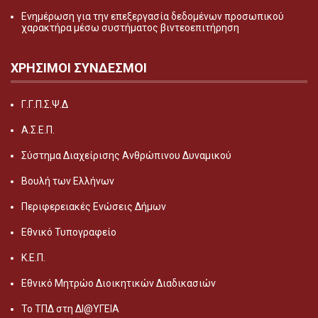
Ενημέρωση για την επεξεργασία δεδομένων προσωπικού
χαρακτήρα μέσω συστήματος βιντεοεπιτήρηση
ΧΡΗΣΙΜΟΙ ΣΥΝΔΕΣΜΟΙ
Γ.Γ.Π.Σ.Ψ.Δ
Α.Σ.Ε.Π.
Σύστημα Διαχείρισης Ανθρώπινου Δυναμικού
Βουλή των Ελλήνων
Περιφερειακές Ενώσεις Δήμων
Εθνικό Τυπογραφείο
Κ.Ε.Π.
Εθνικό Μητρώο Διοικητικών Διαδικασιών
Το ΤΠΔ στη ΔΙ@ΥΓΕΙΑ