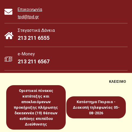
Επικοινωνία
tpd@tpd.gr
Στεγαστικά Δάνεια
213 211 6555
e-Money
213 211 6567
ΚΛΕΙΣΙΜΟ
Οριστικοί πίνακες
e-Money
e-Services
κατάταξης και
αποκλειόμενων
Κατάστημα Πειραια -
προκήρυξης πλήρωσης
Διακοπή τηλεφωνίας 05-
Sitemap
Πολιτική για Cookies
Προστασία Προσωπικών
δεκαεννέα (19) θέσεων
08-2026
ευθύνης επιπέδου
Δεδομένων
Όροι χρήσεως
Copyright 2026 © www.tpd.gr
Διεύθυνσης
Produced by