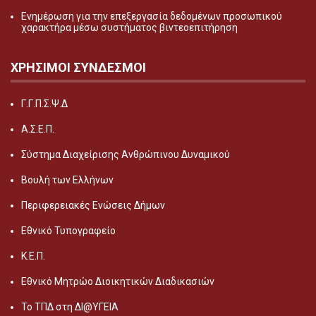
Ενημέρωση για την επεξεργασία δεδομένων προσωπικού
χαρακτήρα μέσω συστήματος βιντεοεπιτήρηση
ΧΡΗΣΙΜΟΙ ΣΥΝΔΕΣΜΟΙ
Γ.Γ.Π.Σ.Ψ.Δ
Α.Σ.Ε.Π.
Σύστημα Διαχείρισης Ανθρώπινου Δυναμικού
Βουλή των Ελλήνων
Περιφερειακές Ενώσεις Δήμων
Εθνικό Τυπογραφείο
Κ.Ε.Π.
Εθνικό Μητρώο Διοικητικών Διαδικασιών
Το ΤΠΔ στη ΔΙ@ΥΓΕΙΑ