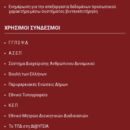
Ενημέρωση για την επεξεργασία δεδομένων προσωπικού
χαρακτήρα μέσω συστήματος βιντεοεπιτήρηση
ΧΡΗΣΙΜΟΙ ΣΥΝΔΕΣΜΟΙ
Γ.Γ.Π.Σ.Ψ.Δ
Α.Σ.Ε.Π.
Σύστημα Διαχείρισης Ανθρώπινου Δυναμικού
Βουλή των Ελλήνων
Περιφερειακές Ενώσεις Δήμων
Εθνικό Τυπογραφείο
Κ.Ε.Π.
Εθνικό Μητρώο Διοικητικών Διαδικασιών
Το ΤΠΔ στη ΔΙ@ΥΓΕΙΑ