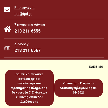
Επικοινωνία
tpd@tpd.gr
Στεγαστικά Δάνεια
213 211 6555
e-Money
213 211 6567
ΚΛΕΙΣΙΜΟ
Οριστικοί πίνακες
e-Money
e-Services
κατάταξης και
αποκλειόμενων
Κατάστημα Πειραια -
προκήρυξης πλήρωσης
Διακοπή τηλεφωνίας 05-
Sitemap
Πολιτική για Cookies
Προστασία Προσωπικών
δεκαεννέα (19) θέσεων
08-2026
ευθύνης επιπέδου
Δεδομένων
Όροι χρήσεως
Copyright 2026 © www.tpd.gr
Διεύθυνσης
Produced by