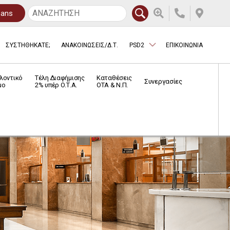
oans
ΣΥΣΤΗΘΗΚΑΤΕ;
ΑΝΑΚΟΙΝΩΣΕΙΣ/Δ.Τ.
PSD2
ΕΠΙΚΟΙΝΩΝΙΑ
λοντικό
Τέλη Διαφήμισης
Καταθέσεις
Συνεργασίες
μο
2% υπέρ Ο.Τ.Α.
ΟΤΑ & Ν.Π.