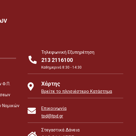
ων
Τηλεφωνική Εξυπηρέτηση
213 2116100
Καθημερινά 8:30 - 14:30
Χάρτης
 Φ.Π.
Βρείτε το πλησιέστερο Κατάστημα
έσεων
ν Νομικών
Επικοινωνία
tpd@tpd.gr
Στεγαστικά Δάνεια