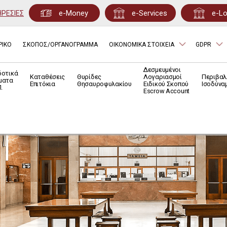
e-Money
e-Services
e-L
ΗΡΕΣΙΕΣ
ΡΙΚΟ
ΣΚΟΠΟΣ/ΟΡΓΑΝΟΓΡΑΜΜΑ
ΟΙΚΟΝΟΜΙΚΑ ΣΤΟΙΧΕΙΑ
GDPR
Δεσμευμένοι
δοτικά
Καταθέσεις
Θυρίδες
Λογαριασμοί
Περιβαλ
ματα
Επιτόκια
Θησαυροφυλακίου
Ειδικού Σκοπού
Ισοδύνα
.
Escrow Account