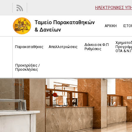
ΗΛΕΚΤΡΟΝΙΚΕΣ ΥΠ
ΑΡΧΙΚΗ
ΙΣΤΟ
Χρηματο
Δάνεια σε Φ.Π
Παρακαταθήκες
Απαλλοτριώσεις
Προγράμ
Ρυθμίσεις
ΟΤΑ & Ν.Π
Προκηρύξεις /
Προσκλήσεις