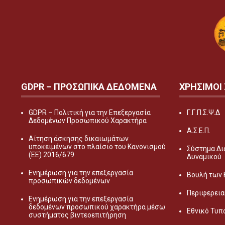
GDPR – ΠΡΟΣΩΠΙΚA ΔΕΔΟΜEΝΑ
ΧΡΗΣΙΜΟΙ
GDPR – Πολιτική για την Επεξεργασία
Γ.Γ.Π.Σ.Ψ.Δ
Δεδομένων Προσωπικού Χαρακτήρα
Α.Σ.Ε.Π.
Αίτηση άσκησης δικαιωμάτων
υποκειμένων στο πλαίσιο του Κανονισμού
Σύστημα Δι
(ΕΕ) 2016/679
Δυναμικού
Ενημέρωση για την επεξεργασία
Βουλή των
προσωπικών δεδομένων
Περιφερεια
Ενημέρωση για την επεξεργασία
δεδομένων προσωπικού χαρακτήρα μέσω
Εθνικό Τυπ
συστήματος βιντεοεπιτήρηση