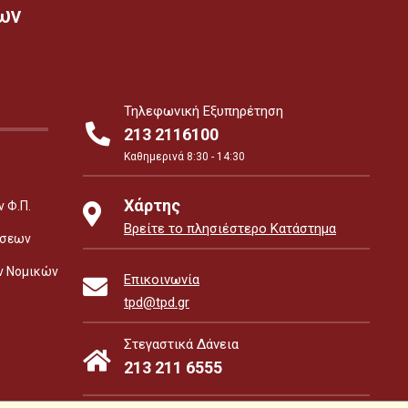
ων
Τηλεφωνική Εξυπηρέτηση
213 2116100
Καθημερινά 8:30 - 14:30
Χάρτης
 Φ.Π.
Βρείτε το πλησιέστερο Κατάστημα
έσεων
ν Νομικών
Επικοινωνία
tpd@tpd.gr
Στεγαστικά Δάνεια
213 211 6555