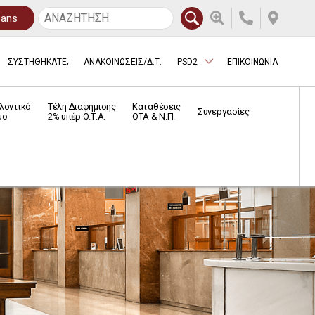
oans
ΣΥΣΤΗΘΗΚΑΤΕ;
ΑΝΑΚΟΙΝΩΣΕΙΣ/Δ.Τ.
PSD2
ΕΠΙΚΟΙΝΩΝΙΑ
λοντικό
Τέλη Διαφήμισης
Καταθέσεις
Συνεργασίες
μο
2% υπέρ Ο.Τ.Α.
ΟΤΑ & Ν.Π.