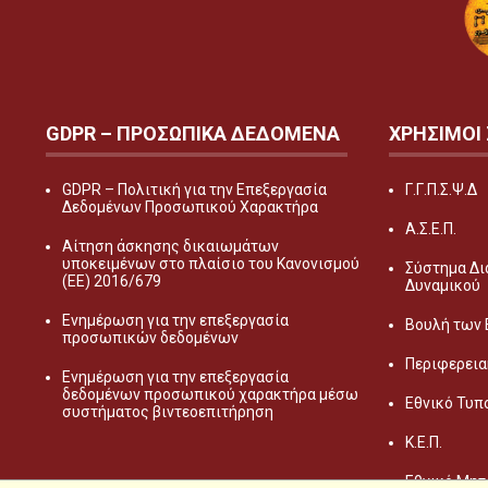
GDPR – ΠΡΟΣΩΠΙΚA ΔΕΔΟΜEΝΑ
ΧΡΗΣΙΜΟΙ
GDPR – Πολιτική για την Επεξεργασία
Γ.Γ.Π.Σ.Ψ.Δ
Δεδομένων Προσωπικού Χαρακτήρα
Α.Σ.Ε.Π.
Αίτηση άσκησης δικαιωμάτων
υποκειμένων στο πλαίσιο του Κανονισμού
Σύστημα Δι
(ΕΕ) 2016/679
Δυναμικού
Ενημέρωση για την επεξεργασία
Βουλή των
προσωπικών δεδομένων
Περιφερεια
Ενημέρωση για την επεξεργασία
δεδομένων προσωπικού χαρακτήρα μέσω
Εθνικό Τυπ
συστήματος βιντεοεπιτήρηση
Κ.Ε.Π.
Εθνικό Μητ