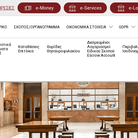
e-Money
e-Services
e-L
ΗΡΕΣΙΕΣ
ΡΙΚΟ
ΣΚΟΠΟΣ/ΟΡΓΑΝΟΓΡΑΜΜΑ
ΟΙΚΟΝΟΜΙΚΑ ΣΤΟΙΧΕΙΑ
GDPR
Δεσμευμένοι
δοτικά
Καταθέσεις
Θυρίδες
Λογαριασμοί
Περιβαλ
ματα
Επιτόκια
Θησαυροφυλακίου
Ειδικού Σκοπού
Ισοδύνα
.
Escrow Account