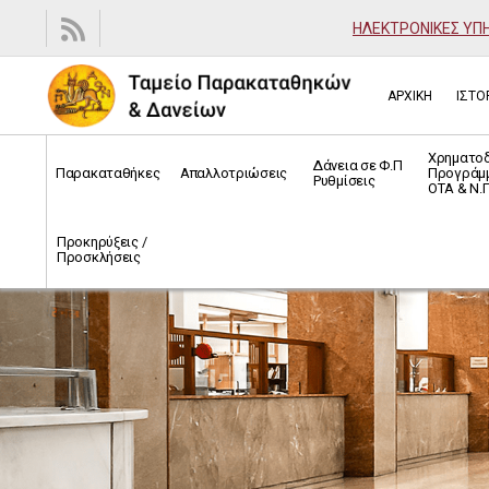
ΗΛΕΚΤΡΟΝΙΚΕΣ ΥΠ
ΑΡΧΙΚΗ
ΙΣΤΟ
Χρηματο
Δάνεια σε Φ.Π
Παρακαταθήκες
Απαλλοτριώσεις
Προγράμ
Ρυθμίσεις
ΟΤΑ & Ν.Π
Προκηρύξεις /
Προσκλήσεις