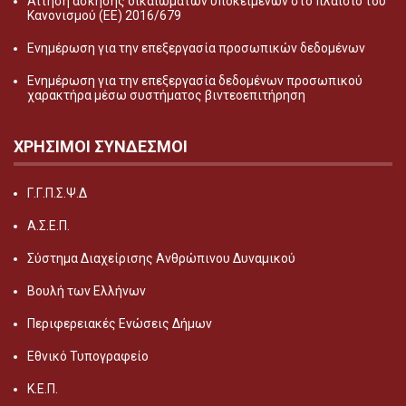
Αίτηση άσκησης δικαιωμάτων υποκειμένων στο πλαίσιο του
Κανονισμού (ΕΕ) 2016/679
Ενημέρωση για την επεξεργασία προσωπικών δεδομένων
Ενημέρωση για την επεξεργασία δεδομένων προσωπικού
χαρακτήρα μέσω συστήματος βιντεοεπιτήρηση
ΧΡΗΣΙΜΟΙ ΣΥΝΔΕΣΜΟΙ
Γ.Γ.Π.Σ.Ψ.Δ
Α.Σ.Ε.Π.
Σύστημα Διαχείρισης Ανθρώπινου Δυναμικού
Βουλή των Ελλήνων
Περιφερειακές Ενώσεις Δήμων
Εθνικό Τυπογραφείο
Κ.Ε.Π.