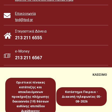
Επικοινωνία
tpd@tpd.gr
Στεγαστικά Δάνεια
213 211 6555
e-Money
213 211 6567
ΚΛΕΙΣΙΜΟ
Οριστικοί πίνακες
e-Money
e-Services
κατάταξης και
αποκλειόμενων
Κατάστημα Πειραια -
προκήρυξης πλήρωσης
Διακοπή τηλεφωνίας 05-
Sitemap
Πολιτική για Cookies
Προστασία Προσωπικών
δεκαεννέα (19) θέσεων
08-2026
ευθύνης επιπέδου
Δεδομένων
Όροι χρήσεως
Copyright 2026 © www.tpd.gr
Διεύθυνσης
Produced by