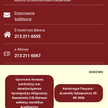
Επικοινωνία
tpd@tpd.gr
Στεγαστικά Δάνεια
213 211 6555
e-Money
213 211 6567
ΚΛΕΙΣΙΜΟ
Οριστικοί πίνακες
e-Money
e-Services
κατάταξης και
αποκλειόμενων
Κατάστημα Πειραια -
προκήρυξης πλήρωσης
Διακοπή τηλεφωνίας 05-
Sitemap
Πολιτική για Cookies
Προστασία Προσωπικών
δεκαεννέα (19) θέσεων
08-2026
ευθύνης επιπέδου
Δεδομένων
Όροι χρήσεως
Copyright 2026 © www.tpd.gr
Διεύθυνσης
Produced by