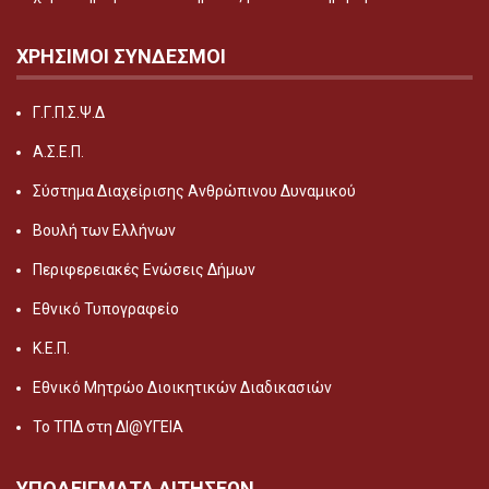
ΧΡΗΣΙΜΟΙ ΣΥΝΔΕΣΜΟΙ
Γ.Γ.Π.Σ.Ψ.Δ
Α.Σ.Ε.Π.
Σύστημα Διαχείρισης Ανθρώπινου Δυναμικού
Βουλή των Ελλήνων
Περιφερειακές Ενώσεις Δήμων
Εθνικό Τυπογραφείο
Κ.Ε.Π.
Εθνικό Μητρώο Διοικητικών Διαδικασιών
Το ΤΠΔ στη ΔΙ@ΥΓΕΙΑ
ΥΠΟΔΕΙΓΜΑΤΑ ΑΙΤΗΣΕΩΝ