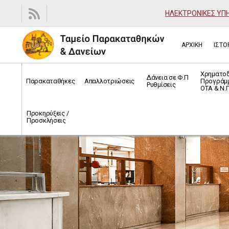
ΗΛΕΚΤΡΟΝΙΚΕΣ ΥΠ
ΑΡΧΙΚΗ
ΙΣΤΟ
Χρηματο
Δάνεια σε Φ.Π
Παρακαταθήκες
Απαλλοτριώσεις
Προγράμ
Ρυθμίσεις
ΟΤΑ & Ν.Π
Προκηρύξεις /
Προσκλήσεις