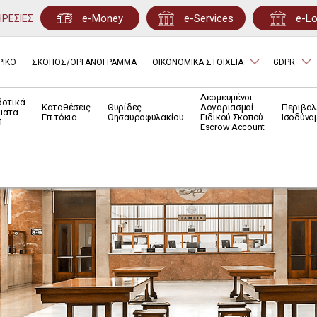
e-Money
e-Services
e-L
ΗΡΕΣΙΕΣ
ΡΙΚΟ
ΣΚΟΠΟΣ/ΟΡΓΑΝΟΓΡΑΜΜΑ
ΟΙΚΟΝΟΜΙΚΑ ΣΤΟΙΧΕΙΑ
GDPR
Δεσμευμένοι
δοτικά
Καταθέσεις
Θυρίδες
Λογαριασμοί
Περιβαλ
ματα
Επιτόκια
Θησαυροφυλακίου
Ειδικού Σκοπού
Ισοδύνα
.
Escrow Account