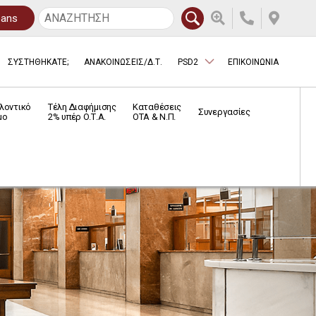
oans
ΣΥΣΤΗΘΗΚΑΤΕ;
ΑΝΑΚΟΙΝΩΣΕΙΣ/Δ.Τ.
PSD2
ΕΠΙΚΟΙΝΩΝΙΑ
λοντικό
Τέλη Διαφήμισης
Καταθέσεις
Συνεργασίες
μο
2% υπέρ Ο.Τ.Α.
ΟΤΑ & Ν.Π.