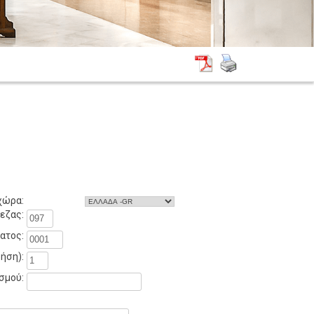
χώρα:
εζας:
ατος:
ήση):
σμού: