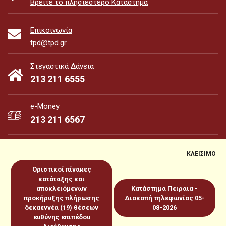
Βρείτε το πλησιέστερο Κατάστημα
Επικοινωνία
tpd@tpd.gr
Στεγαστικά Δάνεια
213 211 6555
e-Money
213 211 6567
ΚΛΕΙΣΙΜΟ
Οριστικοί πίνακες
e-Money
e-Services
κατάταξης και
αποκλειόμενων
Κατάστημα Πειραια -
προκήρυξης πλήρωσης
Διακοπή τηλεφωνίας 05-
Sitemap
Πολιτική για Cookies
Προστασία Προσωπικών
δεκαεννέα (19) θέσεων
08-2026
ευθύνης επιπέδου
Δεδομένων
Όροι χρήσεως
Copyright 2026 © www.tpd.gr