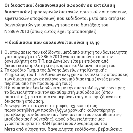
Οι δικαστικοί διακανονισμοί αφορούν σε εκτέλεση
δικαστικών
(προσωρινών διαταγών, οριστικών αποφάσεων,
εφετειακών αποφάσεων) που εκδίδονται μετά από αιτήσεις
δανειοληπτών για υπαγωγή τους στις διατάξεις του
Ν.3869/2010 (όπως αυτός έχει τροποποιηθεί).
Η διαδικασία που ακολουθείται είναι η εξής
:
Οι αποφάσεις που εκδίδονται μετά από αίτηση του δανειολήπτη
για υπαγωγή στο Ν.3869/2010 γνωστοποιούνται από τον
δανειολήπτη στο Τ.Π. και Δανείων είτε με επίδοση από
δικαστικό επιμελητή είτε με πρωτοκολλημένη αίτησή του.
Το αρμόδιο Τμήμα της Δ/νσης Δανείων της Κεντρικής
Υπηρεσίας του Τ.Π.& Δανείων ελέγχει και εκτελεί τις αποφάσεις
των δικαστηρίων σε εύλογο χρονικό διάστημα ( εντός μηνός
περίπου από την προσκόμισή τους).
Η διαδικασία ολοκληρώνεται με την αποστολή εγγράφων προς
το δανειολήπτη και τον εκκαθαριστή μισθοδοσίας (όπου
απαιτείται), με τα οποία ενημερώνονται για τα οριζόμενα στη
δικαστική απόφαση.
Διενεργούνται τυχόν επιστροφές αχρεωστήτως
παρακρατηθέντων ποσών (λόγω χρονικής καθυστέρησης
μεταβολής των δόσεων των δανείων από τους εκκαθαριστές
μισθοδοσίας ή σύνταξης), αφού ο δανειολήπτης μας
γνωστοποιήσει το ΙΒΑΝ τραπεζικού λογαριασμού του.
Μετά από αίτηση του δανειολήπτη εκδίδονται βεβαιώσεις