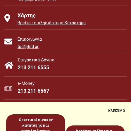
Χάρτης
Βρείτε το πλησιέστερο Κατάστημα
Επικοινωνία
tpd@tpd.gr
Στεγαστικά Δάνεια
213 211 6555
e-Money
213 211 6567
ΚΛΕΙΣΙΜΟ
Οριστικοί πίνακες
e-Money
e-Services
κατάταξης και
αποκλειόμενων
Κατάστημα Πειραια -