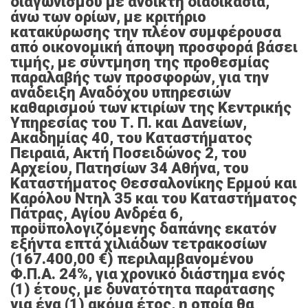
διαγωνισμού με ανοικτή διαδικασία,
άνω των ορίων, με κριτήριο
κατακύρωσης την πλέον συμφέρουσα
από οικονομική άποψη προσφορά βάσει
τιμής, με σύντμηση της προθεσμίας
παραλαβής των προσφορών, για την
ανάδειξη Αναδόχου υπηρεσιών
καθαρισμού των κτιρίων της Κεντρικής
Υπηρεσίας του Τ. Π. και Δανείων,
Ακαδημίας 40, του Καταστήματος
Πειραιά, Ακτή Ποσειδώνος 2, του
Αρχείου, Πατησίων 34 Αθήνα, του
Καταστήματος Θεσσαλονίκης Ερμού και
Καρόλου Ντηλ 35 και του Καταστήματος
Πάτρας, Αγίου Ανδρέα 6,
προϋπολογιζόμενης δαπάνης εκατόν
εξήντα επτά χιλιάδων τετρακοσίων
(167.400,00 €) περιλαμβανομένου
Φ.Π.Α. 24%, για χρονικό διάστημα ενός
(1) έτους, με δυνατότητα παράτασης
για ένα (1) ακόμα έτος, η οποία θα