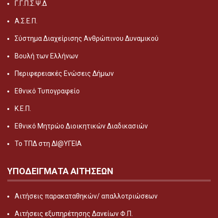
Γ.Γ.Π.Σ.Ψ.Δ
Α.Σ.Ε.Π.
Σύστημα Διαχείρισης Ανθρώπινου Δυναμικού
Βουλή των Ελλήνων
Περιφερειακές Ενώσεις Δήμων
Εθνικό Τυπογραφείο
Κ.Ε.Π.
Εθνικό Μητρώο Διοικητικών Διαδικασιών
Το ΤΠΔ στη ΔΙ@ΥΓΕΙΑ
ΥΠΟΔΕΙΓΜΑΤΑ ΑΙΤΗΣΕΩΝ
Αιτήσεις παρακαταθηκών/ απαλλοτριώσεων
Αιτήσεις εξυπηρέτησης Δανείων Φ.Π.