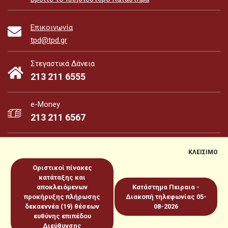
Επικοινωνία
tpd@tpd.gr
Στεγαστικά Δάνεια
213 211 6555
e-Money
213 211 6567
ΚΛΕΙΣΙΜΟ
Οριστικοί πίνακες
e-Money
e-Services
κατάταξης και
αποκλειόμενων
Κατάστημα Πειραια -
προκήρυξης πλήρωσης
Διακοπή τηλεφωνίας 05-
Sitemap
Πολιτική για Cookies
Προστασία Προσωπικών
δεκαεννέα (19) θέσεων
08-2026
ευθύνης επιπέδου
Δεδομένων
Όροι χρήσεως
Copyright 2026 © www.tpd.gr
Διεύθυνσης
Produced by