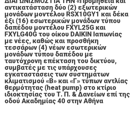
ΔΙΑΓΩΝΙΣΜΟΣ ΓΙΑ ΤΗΝ «Προμήθεια και
αντικατάσταση δύο (2) εξωτερικών
μονάδων μοντέλου RSX10GY1 και δέκα
έξι (16) εσωτερικών μονάδων τύπου
δαπέδου μοντέλου FXYL25G και
FXYLG40G του οίκου DAIKIN Ιαπωνίας
με νέες, καθώς και προσθήκη
τεσσάρων (4) νέων εσωτερικών
μονάδων τύπου δαπέδου με
ταυτόχρονη επέκταση του δικτύου,
συμβατές με τις υπάρχουσες
εγκαταστάσεις των συστημάτων
κλιματισμού «Β» και «Γ» τύπων αντλίας
θερμότητας (heat pump) στο κτίριο
ιδιοκτησίας του Τ. Π. & Δανείων επί της
οδού Ακαδημίας 40 στην Αθήνα