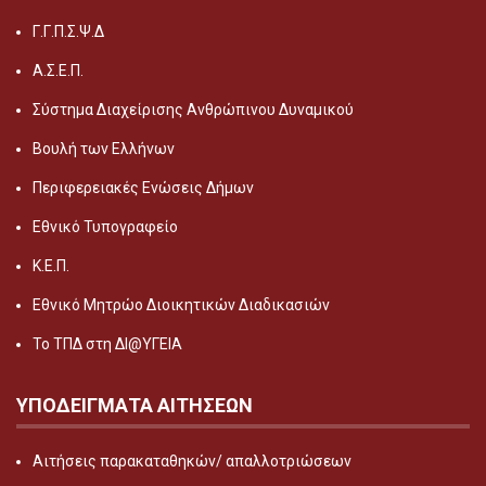
Γ.Γ.Π.Σ.Ψ.Δ
Α.Σ.Ε.Π.
Σύστημα Διαχείρισης Ανθρώπινου Δυναμικού
Βουλή των Ελλήνων
Περιφερειακές Ενώσεις Δήμων
Εθνικό Τυπογραφείο
Κ.Ε.Π.
Εθνικό Μητρώο Διοικητικών Διαδικασιών
Το ΤΠΔ στη ΔΙ@ΥΓΕΙΑ
ΥΠΟΔΕΙΓΜΑΤΑ ΑΙΤΗΣΕΩΝ
Αιτήσεις παρακαταθηκών/ απαλλοτριώσεων