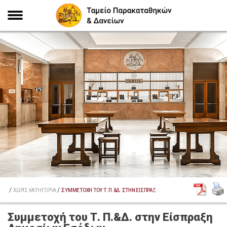
/
/
ΑΡΧΙΚΗ
ΧΩΡΙΣ ΚΑΤΗΓΟΡΙΑ
ΣΥΜΜΕΤΟΧΗ ΤΟΥ Τ. Π.&Δ. ΣΤΗΝ ΕΙΣΠΡΑΞΗ ΔΗΜΟΣΙΩΝ ΕΣΟΔΩΝ
Συμμετοχή του Τ. Π.&Δ. στην Είσπραξη