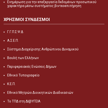
Ενημέρωση για την επεξεργασία δεδομένων προσωπικού
χαρακτήρα μέσω συστήματος βιντεοεπιτήρηση
ΧΡΗΣΙΜΟΙ ΣΥΝΔΕΣΜΟΙ
Γ.Γ.Π.Σ.Ψ.Δ
Α.Σ.Ε.Π.
Σύστημα Διαχείρισης Ανθρώπινου Δυναμικού
Βουλή των Ελλήνων
Περιφερειακές Ενώσεις Δήμων
Εθνικό Τυπογραφείο
Κ.Ε.Π.
Εθνικό Μητρώο Διοικητικών Διαδικασιών
Το ΤΠΔ στη ΔΙ@ΥΓΕΙΑ