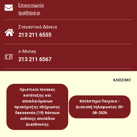
Επικοινωνία
tpd@tpd.gr
Στεγαστικά Δάνεια
213 211 6555
e-Money
213 211 6567
ΚΛΕΙΣΙΜΟ
Οριστικοί πίνακες
e-Money
e-Services
κατάταξης και
αποκλειόμενων
Κατάστημα Πειραια -
προκήρυξης πλήρωσης
Διακοπή τηλεφωνίας 05-
Sitemap
Πολιτική για Cookies
Προστασία Προσωπικών
δεκαεννέα (19) θέσεων
08-2026
ευθύνης επιπέδου
Δεδομένων
Όροι χρήσεως
Copyright 2026 © www.tpd.gr
Διεύθυνσης
Produced by