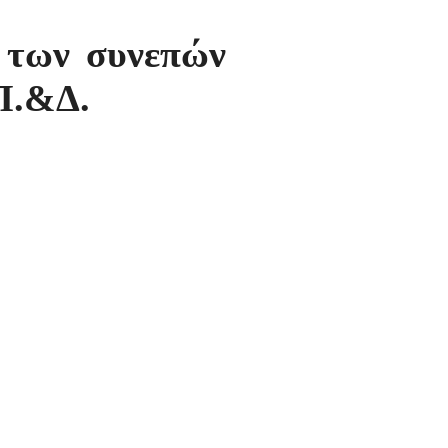
 των συνεπών
Π.&Δ.